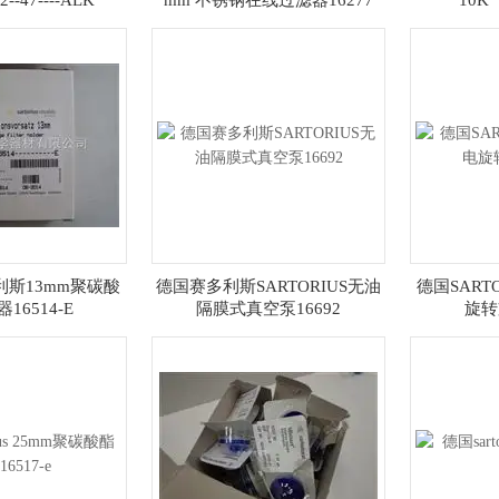
--47----ALK
mm 不锈钢在线过滤器16277
10K
赛多利斯13mm聚碳酸
德国赛多利斯SARTORIUS无油
德国SART
16514-E
隔膜式真空泵16692
旋转支