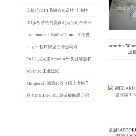
试盒介绍 上海桃子视频最新免费高
安捷伦DB-1毛细管色谱柱 上海桃
清公司代理4008087828
子视频最新免费高清科学器材有限
BD诊断系统与赛多利斯公司合作开
公司销售
发即用型预填充培养基产品
Luminometer BioFix®Lumi-10便携
sartorius 
式水质毒性分析仪
nalgene程序降温盒降温特点
滤器
PALL 尼龙膜Acrodisc针头过滤器和
圆盘过滤膜片上海桃子视频最新免
advantec 工业滤纸
费高清科学器材有限公司代理
Millipore超滤离心管介绍上海桃子
4008087828
视频最新免费高清公司现货销售
默克MILLIPORE 聚碳酸酯膜介绍
德国SARTO