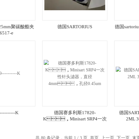
us 25mm聚碳酸酯夹
德国SARTORIUS
德国sartori
6517-e
---------K
德国赛多利斯17820-
德国SART
K，Minisart SRP4一次
2ML
性针头滤器，直径
4mm，孔径0.45um
共 80 条记录，当前 1 / 3 页 首页 上一页
下一页
末