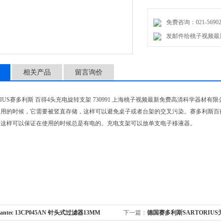
免费咨询：021-5690
发邮件给桃子视频最新免费高清
相关产品
留言询价
RIUS赛多利斯 百得4头充电旋转支架 730991 上海桃子视频最新免费高清科学器材有
的时候，它需要被竖直存储，这样可以避免桌子或者台架的交叉污染。赛多利斯百
，这样可以保证在使用的时候总是有电的。充电支架可以放单支电子移液器。
vantec 13CP045AN 针头式过滤器13MM
下一篇：
德国赛多利斯SARTORIU