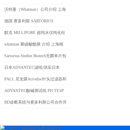
沃特曼（Whatman）公司介绍 上海
桃子视频最新免费高清公司代理
德国 赛多利斯 SARTORIUS
VIVASPIN超滤离心管上海桃子视
默克 MILLIPORE 超纯水仪纯化柱
频最新免费高清
及耗材 上海桃子视频最新免费高清
whatman 聚碳酸酯膜 介绍 上海桃
科学器材有限公司销售
子视频最新免费高清代理
Sartorius-Stedim Biotech无菌单片包
装微生物检测滤膜上海桃子视频最
日本ADVANTEC滤纸/供应日本
新免费高清代理
ADVANTEC滤纸 上海桃子视频最
PALL 尼龙膜Acrodisc针头过滤器和
新免费高清 4008087828
圆盘过滤膜片上海桃子视频最新免
ADVANTEC酸碱测试纸 PH TESP
费高清科学器材有限公司代理
PAPER介绍
BD诊断系统与赛多利斯公司合作开
4008087828
发即用型预填充培养基产品