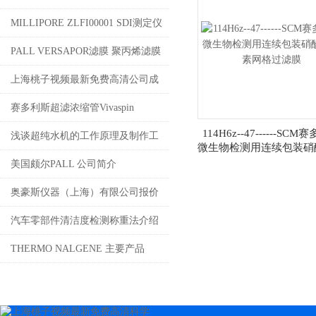
新免费高清代理
MILLIPORE ZLFI00001 SDI测定仪
污染指数测定仪
PALL VERSAPOR滤膜 聚丙烯滤膜
介绍
上海桃子视频最新免费高清公司成
立以来使用本公司产品发表论文情
赛多利斯超滤浓缩管Vivaspin
114H6z--47------SC
况汇总
Turbo4荣耀上市
浅谈超纯水机的工作原理及制作工
微生物检测用连续包装硝
素网格过滤膜
艺
美国颇尔PALL 公司简介
奥豪斯仪器（上海）有限公司报价
单
汽车零部件清洁度检测称重法介绍
THERMO NALGENE 主要产品