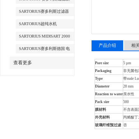
SARTORIUS赛多利斯过滤器
SARTORIUS超纯水机
SARTORIUS MIDISART 2000
产品介绍
相
SARTORIUS赛多利斯德国 电
子天平
查看更多
Pore size
5 µm
Packaging
非无菌包
Type
带male 
Diameter
28 mm
Reaction to water
亲水性
Pack size
500
膜材料
不含表面
外壳材料
丙烯酸丁
玻璃纤维预过滤
否