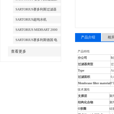
SARTORIUS赛多利斯过滤器
SARTORIUS超纯水机
SARTORIUS MIDISART 2000
产品介绍
相
SARTORIUS赛多利斯德国 电
子天平
查看更多
产品特性
分公司
制
过滤器类型
过
Type
Air
过滤面积
0,
Membrane filter material
P
技术属性
支撑层
聚丙
结构化合物
聚丙
O形圈
硅胶