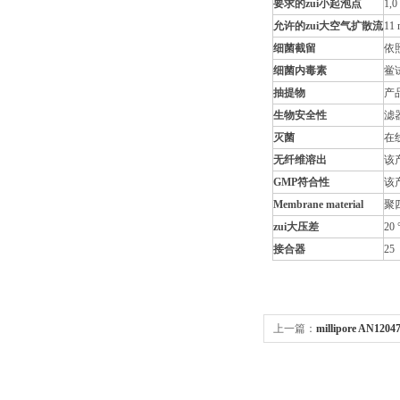
要求的zui小起泡点
1,0 
允许的zui大空气扩散流
11 
细菌截留
依照
细菌内毒素
鲎试
抽提物
产
生物安全性
滤
灭菌
在线蒸
无纤维溶出
该产
GMP符合性
该
Membrane material
聚四
zui大压差
20 
接合器
2
上一篇：
millipore AN12
1.2 µm，47 mm