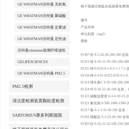
GE WHATMAN沃特曼 无机氧
桃子视频完整版在线观看免费测试条 特
化铝AAO模板
GE WHATMAN沃特曼 聚碳酸
编号
酯膜
GE WHATMAN沃特曼 定量滤
产品名称
单位刻度（mg/l）
纸
GE WHATMAN沃特曼 定性滤
规格
纸
沃特曼whatman玻璃纤维滤纸
91307 铝 0-5-20-50-200-500 盒装
GELIFESCIENCES
91315 铵 0-10-25-50-100-200-4
91332 砷 0-0.05-0.1-0.5-1-1.7-3
WHATMAN 转印记膜杂交膜
GE WHATMAN沃特曼 PM2.5
91334 砷 0-0.01-0.025-0.05-0.1
专用产品
91314 维生素C 0-50-100-200-30
PM2.5检测
91324 钙 0-10-25-50-100 盒装
91323 碳酸盐硬度 0-3-6-10-15-2
清洁度检测装置颗粒度检测
91321 氯化物 0-500-1000-1500-2
91317 氯 0-1-3-10-30-100 盒装
SARTORIUS赛多利斯德国
91301 铬酸盐 0-3-10-30-100 盒装
91303 钴 0-10-25-50-100-250-50