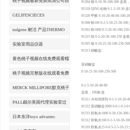
桃子视频最新免费高清公司自
91304 铜 0-10-30-100-300 盒装
91318 QING化物 0-1-3-10-30 盒
产产品
GELIFESCIECES
91328 甲醛 0-10-20-40-60-100
91308 铁100 0-2-5-10-25-50-1
nalgene 耐洁 产品THERMO
91302 铁1000 0-5-20-50-100-25
91325 钼 0-5-20-50-100-250 盒
赛默飞
91305 镍 0-10-25-50-100-250-50
实验室用品仪器
91313 硝酸盐/
黄色桃子视频在线免费观看蠕
亚硝酸盐
动泵LongerPump
0-10-25-50-100-250-500
桃子视频完整版在线观看免费
PH试纸macherey-nagel
0-1-5-10-20-40-80
MERCK MILLIPORE默克桃子
盒装，100条/盒
AV永久地址产品
91311 冷却润滑剂 0-1-5-10-20-4
PALL颇尔美国代理实验室过
91322 亚硝酸盐3000 0-0.1-0.3-0.6
91333 双氧水1000 0-50-150-300-
滤产品
日本东洋toyo advantec
91312 双氧水100 0-1-3-10-30-10
91319 双氧水25 0-0.5-2-5-10-25 