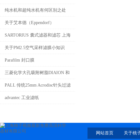
纯水机和超纯水机有何区别之处
关于艾本德（Eppendorf）
SARTORIUS 囊式滤器和滤芯 上海
桃子视频最新免费高清
关于PM2.5空气采样滤膜小知识
——来自用户的声音
Parafilm 封口膜
三菱化学大孔吸附树脂DIAION 和
SEPABEADS 上海桃子视频最新免
PALL 传统25mm Acrodisc针头过滤
费高清科学
器 上海桃子视频最新免费高清科学
advantec 工业滤纸
器材有限公司
网站首页
关于桃