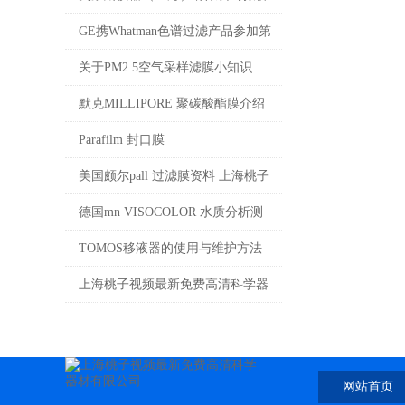
单
GE携Whatman色谱过滤产品参加第
四届色谱学术报告会
关于PM2.5空气采样滤膜小知识
——来自用户的声音
默克MILLIPORE 聚碳酸酯膜介绍
Parafilm 封口膜
美国颇尔pall 过滤膜资料 上海桃子
视频最新免费高清科学器材有限公
德国mn VISOCOLOR 水质分析测
司销售4008087828
试盒介绍 上海桃子视频最新免费高
TOMOS移液器的使用与维护方法
清公司代理4008087828
上海桃子视频最新免费高清科学器
材有限公司供应MN标准定性滤纸
网站首页