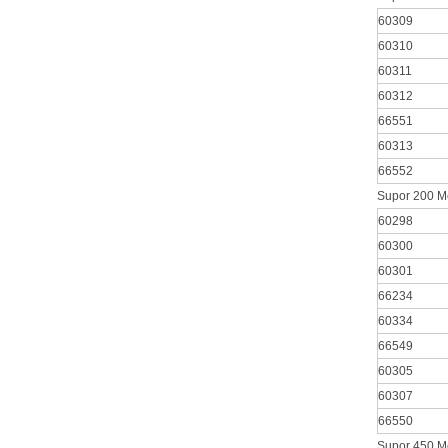
60309
60310
60311
60312
66551
60313
66552
Supor 200 Me
60298
60300
60301
66234
60334
66549
60305
60307
66550
Supor 450 Me