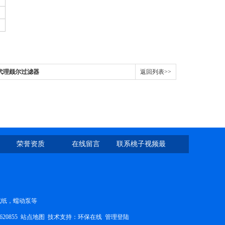
代理颇尔过滤器
返回列表>>
荣誉资质
在线留言
联系桃子视频最
新免费高清
H试纸，蠕动泵等
620855
站点地图
技术支持：
环保在线
管理登陆