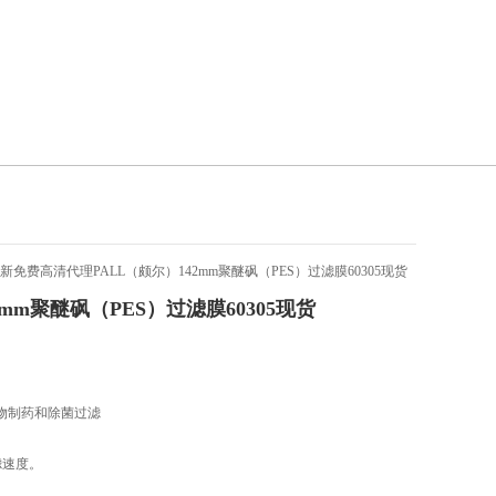
新免费高清代理PALL（颇尔）142mm聚醚砜（PES）过滤膜60305现货
2mm聚醚砜（PES）过滤膜60305现货
生物制药和除菌过滤
度。