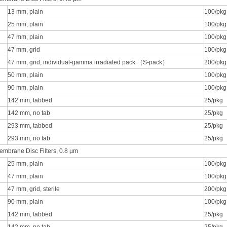
13 mm, plain
100/pkg
25 mm, plain
100/pkg
47 mm, plain
100/pkg
47 mm, grid
100/pkg
47 mm, grid, individual-gamma irradiated pack （S-pack）
200/pkg
50 mm, plain
100/pkg
90 mm, plain
100/pkg
142 mm, tabbed
25/pkg
142 mm, no tab
25/pkg
293 mm, tabbed
25/pkg
293 mm, no tab
25/pkg
mbrane Disc Filters, 0.8 µm
25 mm, plain
100/pkg
47 mm, plain
100/pkg
47 mm, grid, sterile
200/pkg
90 mm, plain
100/pkg
142 mm, tabbed
25/pkg