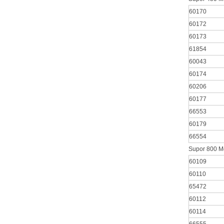
60170
60172
60173
61854
60043
60174
60206
60177
66553
60179
66554
Supor 800 Me
60109
60110
65472
60112
60114