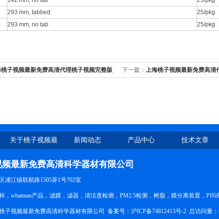
142 mm, no tab
25/pkg
293 mm, tabbed
25/pkg
293 mm, no tab
25/pkg
海桃子视频最新免费高清代理桃子视频完整版
下一篇：
上海桃子视频最新免费高清
亮黄纸亮黄试纸90701
PALL GHP万能针头滤器4563
关于桃子视频最
新闻动态
产品中心
技术文章
新免费高清
视频最新免费高清科学器材有限公司
区浦江镇联航路1505弄1号702室
，whatman产品，滤膜，滤器，清洁度检测，PM2.5检测，树脂，膜分离装置，P
：上海桃子视频最新免费高清科学器材有限公司 备案号：
沪ICP备74812413号-2
总访问量：