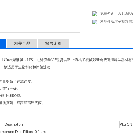
免费咨询：021-56902
发邮件给桃子视频最新免费高
相关产品
留言询价
142mm聚醚砜（PES）过滤膜60305现货供应 上海桃子视频最新免费高清科学器材有限公司40080
；极适用于生物制药和除菌过滤
理量提高了过滤速度。
，兼容性好。
时间和经费。
线灭菌，可高温高压灭菌。
Description
Pkg CN
mbrane Disc Filters, 0.1 µm