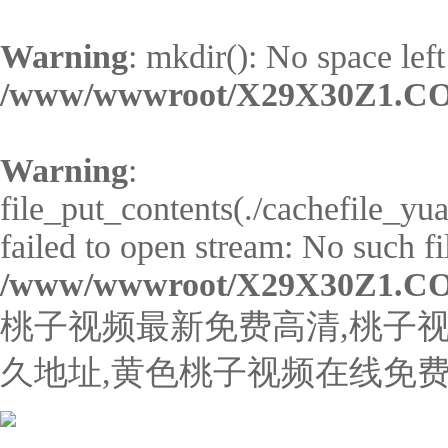
Warning
: mkdir(): No space left
/www/wwwroot/X29X30Z1.CO
Warning
:
file_put_contents(./cachefile_y
failed to open stream: No such fil
/www/wwwroot/X29X30Z1.CO
桃子视频最新免费高清,桃子视
久地址,黄色桃子视频在线免