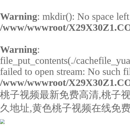
Warning
: mkdir(): No space left
/www/wwwroot/X29X30Z1.CO
Warning
:
file_put_contents(./cachefile_
failed to open stream: No such fil
/www/wwwroot/X29X30Z1.CO
桃子视频最新免费高清,桃子视
久地址,黄色桃子视频在线免