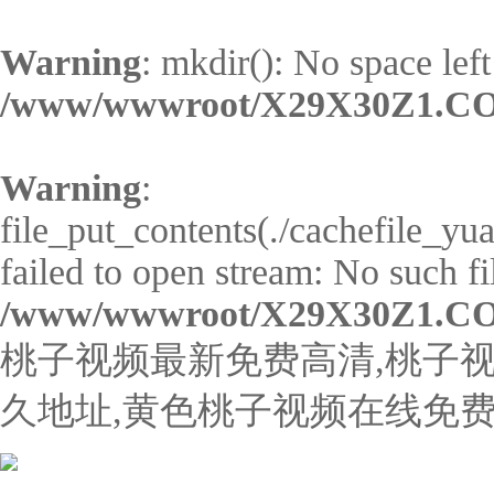
Warning
: mkdir(): No space left
/www/wwwroot/X29X30Z1.CO
Warning
:
file_put_contents(./cachefile_y
failed to open stream: No such fil
/www/wwwroot/X29X30Z1.CO
桃子视频最新免费高清,桃子视
久地址,黄色桃子视频在线免