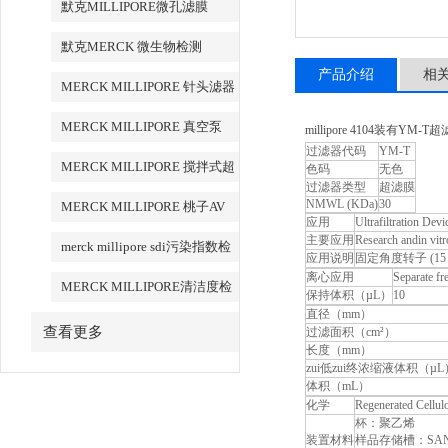
默克MILLIPORE微孔滤膜
默克MERCK 微生物检测
产品介绍
相
MERCK MILLIPORE 针头滤器
针头式滤器
MERCK MILLIPORE 真空泵
millipore 4104装有YM
过滤器代码
YM-T
MERCK MILLIPORE 搅拌式超
色码
无色
过滤器类型
超滤膜
滤装置超滤杯
NMWL (KDa)
30
MERCK MILLIPORE 桃子AV
应用
Ultrafiltration Dev
永久地址清洁度检测设备
主要应用
Research and
in vitr
merck millipore sdi污染指数检
应用说明
固定角度转子 (15 m
测膜
离心应用
Separate fr
MERCK MILLIPORE清洁度检
保持体积（µL）
10
直径（mm）
测专用膜
查看更多
过滤面积（cm²）
长度（mm）
zui低zui终浓缩液体积（µL
体积（mL）
化学
Regenerated Cellul
杯：聚乙烯
装置材料
样品存储槽：SA