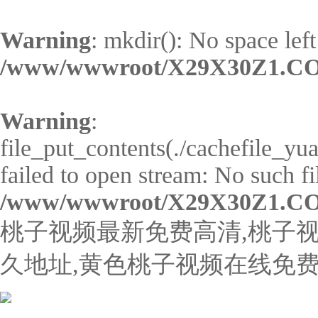
Warning
: mkdir(): No space left
/www/wwwroot/X29X30Z1.CO
Warning
:
file_put_contents(./cachefile_y
failed to open stream: No such fil
/www/wwwroot/X29X30Z1.CO
桃子视频最新免费高清,桃子视
久地址,黄色桃子视频在线免