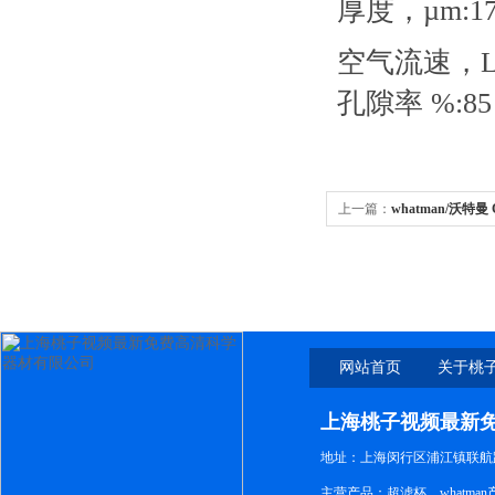
厚度，µm:17
空气流速，L/m
孔隙率 %:85
上一篇：
whatman/沃特曼
990）PH3.8-5.5
网站首页
关于桃
新免
上海桃子视频最新
地址：上海闵行区浦江镇联航路1
主营产品：超滤杯，whatm