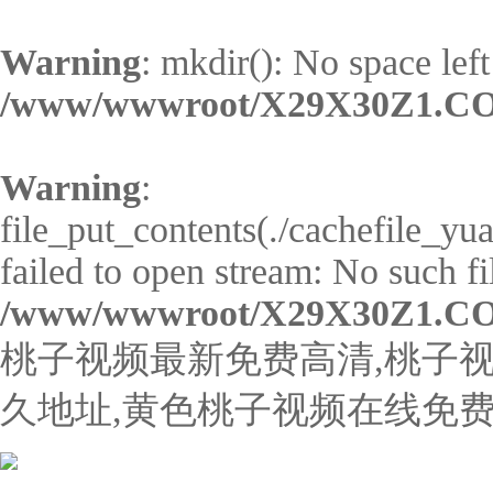
Warning
: mkdir(): No space left
/www/wwwroot/X29X30Z1.CO
Warning
:
file_put_contents(./cachefile_y
failed to open stream: No such fil
/www/wwwroot/X29X30Z1.CO
桃子视频最新免费高清,桃子视
久地址,黄色桃子视频在线免