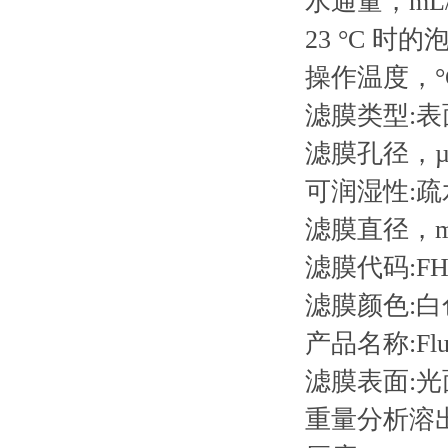
水通量，mL/m
23 °C 时的泡点
操作温度，°C
滤膜类型:
滤膜孔径，µm
可润湿性:疏
滤膜直径，mm
滤膜代码:FH
滤膜颜色:白
产品名称:Flu
滤膜表面:光
重量分析溶出