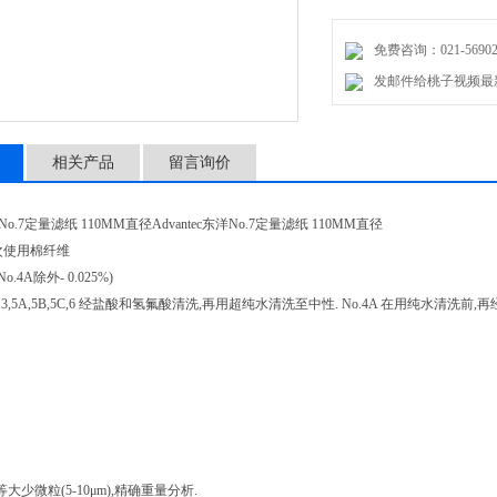
免费咨询：021-56902
发邮件给桃子视频最新免费高
相关产品
留言询价
东洋No.7定量滤纸 110MM直径Advantec东洋No.7定量滤纸 110MM直径
初次使用棉纤维
No.4A除外- 0.025%)
.3,5A,5B,5C,6 经盐酸和氢氟酸清洗,再用超纯水清洗至中性. No.4A 在用纯水清洗前,
大少微粒(5-10μm),精确重量分析.