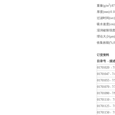
2
重量(g/m
):87
厚度(mm):0.1
过滤时间(sec):
吸水速度(cm):
湿润破裂强度(k
理论大少(μm)
收集效能(%,0.
订货资料
目录号 - 描
01701020 
01701047 
01701055 
01701070 
01701090 
01701110 
01701125 
01701150 