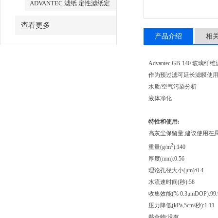
ADVANTEC 滤纸 定性滤纸定
量滤纸
查看更多
产品介绍
相
Advantec GB-140 玻璃纤
作为预过滤可延长滤膜使
水质/空气污染分析
液体净化
特性和使用:
高灰尘保留量,建议使用在
2
重量(g/m
):140
厚度(mm):0.56
理论孔径大小(
μ
m):0.4
水流速时间(秒):58
收集效能(% 0.3
μ
mDOP):99.
压力降低(kPa,5cm/秒):1.11
黏合物:没有