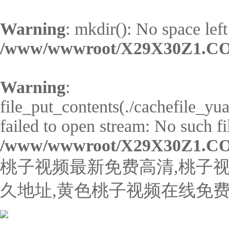
Warning
: mkdir(): No space left
/www/wwwroot/X29X30Z1.CO
Warning
:
file_put_contents(./cachefile_y
failed to open stream: No such fil
/www/wwwroot/X29X30Z1.CO
桃子视频最新免费高清,桃子视
久地址,黄色桃子视频在线免