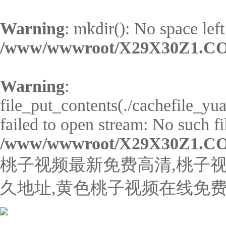
Warning
: mkdir(): No space left
/www/wwwroot/X29X30Z1.CO
Warning
:
file_put_contents(./cachefile_y
failed to open stream: No such fil
/www/wwwroot/X29X30Z1.CO
桃子视频最新免费高清,桃子视
久地址,黄色桃子视频在线免