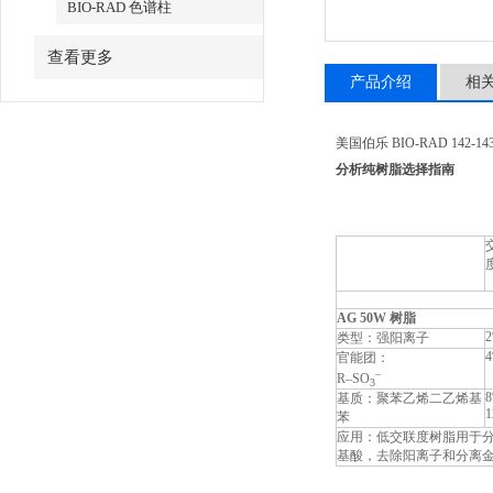
BIO-RAD 色谱柱
查看更多
产品介绍
相
美国伯乐 BIO-RAD 142-143
分析纯树脂选择指南
AG 50W 树脂
类型：强阳离子
官能团：
–
R–SO
3
基质：聚苯乙烯二乙烯基
苯
应用：低交联度树脂用于
基酸，去除阳离子和分离