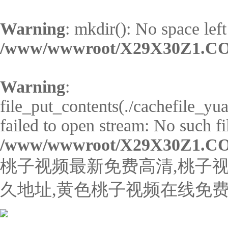
Warning
: mkdir(): No space left
/www/wwwroot/X29X30Z1.CO
Warning
:
file_put_contents(./cachefile_
failed to open stream: No such fil
/www/wwwroot/X29X30Z1.CO
桃子视频最新免费高清,桃子视
久地址,黄色桃子视频在线免