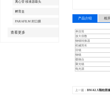
离心管 移液器吸头
孵育盒
产品介绍
相
PARAFILM 封口膜
单目筒
查看更多
放大倍数
物镜转换器
机械筒长
目镜
物镜
载物台
聚光镜
电光源
上一篇：
BM-KLX颗粒图
新免费高清科学销售